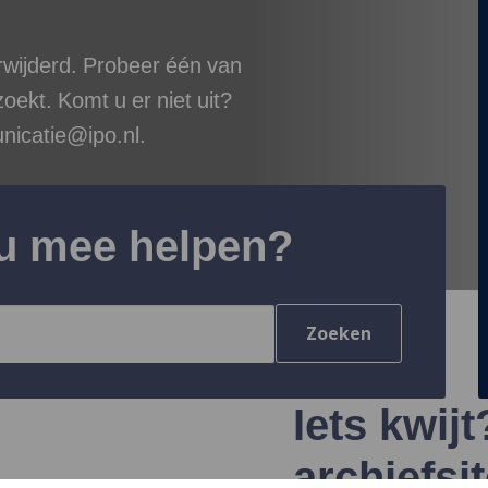
erwijderd. Probeer één van
oekt. Komt u er niet uit?
nicatie@ipo.nl.
u mee helpen?
Zoeken
Iets kwij
archiefsi