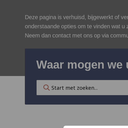
Deze pagina is verhuisd, bijgewerkt of v
onderstaande opties om te vinden wat u z
Neem dan contact met ons op via commu
Waar mogen we 
Voer
hier
uw
zoekterm
in
om
op