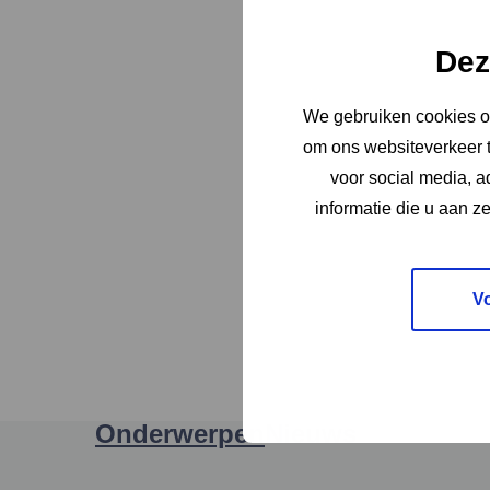
de
site
Dez
te
zoeken
We gebruiken cookies om
om ons websiteverkeer t
voor social media, 
informatie die u aan z
V
Onderwerpen
Nieuws