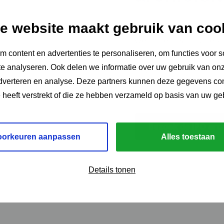
Kunt u iets niet vin
e website maakt gebruik van coo
website? Dan is de ka
van onze website is 
 content en advertenties te personaliseren, om functies voor s
pagina’s, bestanden 
e analyseren. Ook delen we informatie over uw gebruik van onz
via onze archiefsite.
adverteren en analyse. Deze partners kunnen deze gegevens c
e heeft verstrekt of die ze hebben verzameld op basis van uw ge
Bezoek de IPO arch
oorkeuren aanpassen
Alles toestaan
Details tonen