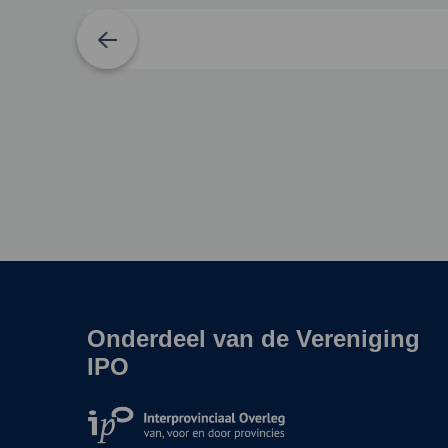
Onderdeel van de Vereniging
Site
footer
IPO