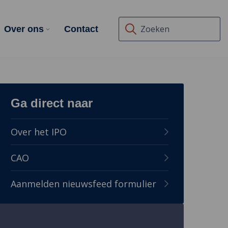
Over ons
Contact
Voer
hier
uw
zoekterm
in
Ga direct naar
om
op
Over het IPO
de
site
CAO
te
zoeken
Aanmelden nieuwsfeed formulier