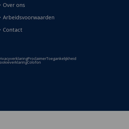
Over ons
Arbeidsvoorwaarden
Contact
rivacyverklaring
Proclaimer
Toegankelijkheid
ookieverklaring
Colofon