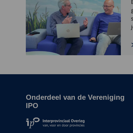
Financiële
Administratie
Onderdeel van de Vereniging
Site
footer
IPO