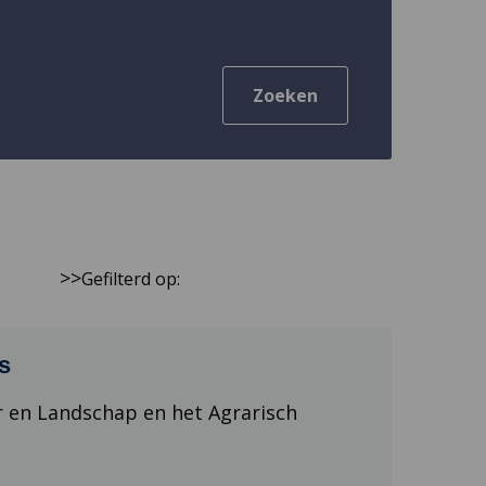
Zoeken
>
>
Gefilterd op:
s
r en Landschap en het Agrarisch