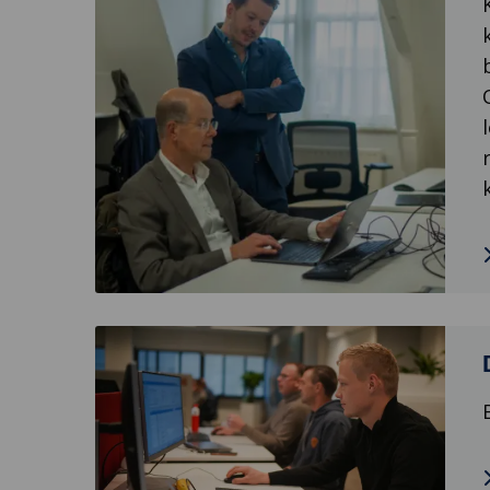
adviseur
opgavegericht
leren
Lees
meer
over
Domeinarchitect
Platformen