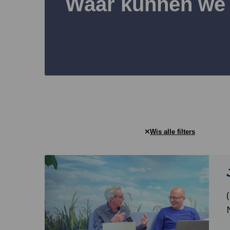
Waar kunnen we 
Wis alle filters
Lees
meer
over
Juridisch
beleidsadviseur
natuur