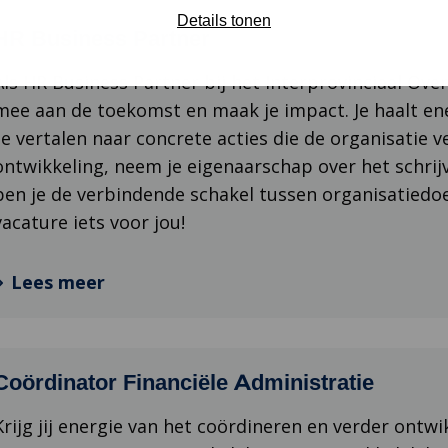
Details tonen
HR Business Partner
Als HR Business Partner bij het Interprovinciaal Overl
mee aan de toekomst en maak je impact. Je haalt ene
te vertalen naar concrete acties die de organisatie ve
ontwikkeling, neem je eigenaarschap over het schrij
ben je de verbindende schakel tussen organisatiedo
vacature iets voor jou!
Lees meer
Coördinator Financiële Administratie
Krijg jij energie van het coördineren en verder ontwi