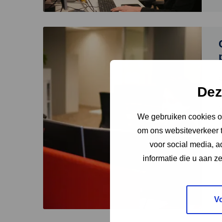
Lees
meer
over
Communicatieadviseur
Nationale
Dez
Databank
Flora
en
We gebruiken cookies om
Fauna
om ons websiteverkeer t
(NDFF)
voor social media, 
–
informatie die u aan z
24
uur
per
week
V