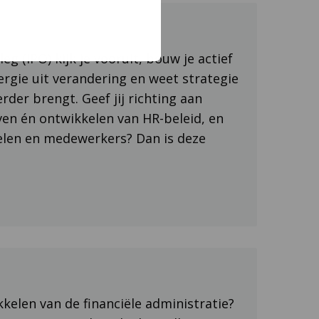
eg (IPO) kijk je vooruit, bouw je actief
rgie uit verandering en weet strategie
rder brengt. Geef jij richting aan
ven én ontwikkelen van HR-beleid, en
elen en medewerkers? Dan is deze
kkelen van de financiële administratie?