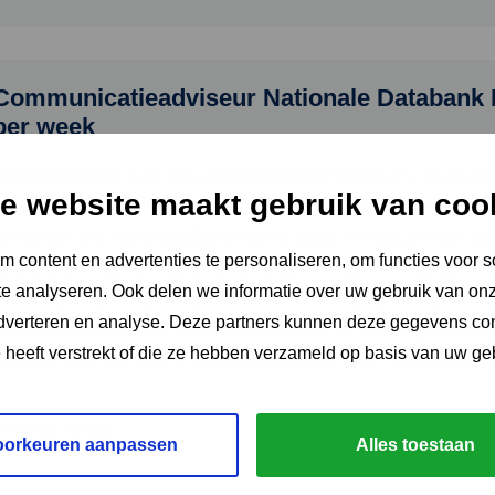
Communicatieadviseur Nationale Databank F
per week
Wil jij werken aan maatschappelijke thema’s zoals 
e website maakt gebruik van coo
van planten en dieren in Nederland? Ben jij een cre
verbindt en zelfstandig te werk gaat? Krijg je ener
 content en advertenties te personaliseren, om functies voor s
je schakelt tussen gebruikers, provincies en andere 
e analyseren. Ook delen we informatie over uw gebruik van onz
Communicatieadviseur Nationale Databank Flora en F
adverteren en analyse. Deze partners kunnen deze gegevens c
werk informeer en enthousiasmeer je NDFF-gebruiker
e heeft verstrekt of die ze hebben verzameld op basis van uw ge
impact van de NDFF bij dataleveranciers, provincies
Lees meer
oorkeuren aanpassen
Alles toestaan