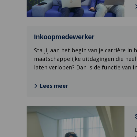
&
subsidies
Lees
Inkoopmedewerker
meer
over
Sta jij aan het begin van je carrière i
Inkoopmedewerker
maatschappelijke uitdagingen die heel 
laten verlopen? Dan is de functie van 
Lees meer
Lees
meer
over
Senior